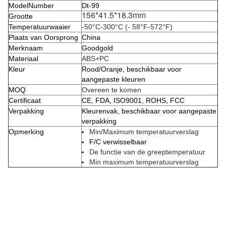
ModelNumber
Dt-99
156*41.5*18.3mm
Grootte
Temperatuurwaaier
-50°C-300°C (- 58°F-572°F)
Plaats van Oorsprong
China
Merknaam
Goodgold
Materiaal
ABS+PC
Kleur
Rood/Oranje, beschikbaar voor
aangepaste kleuren
MOQ
Overeen te komen
Certificaat
CE, FDA, ISO9001, ROHS, FCC
Verpakking
Kleurenvak, beschikbaar voor aangepaste
verpakking
Opmerking
Min/Maximum temperatuurverslag
F/C verwisselbaar
De functie van de greeptemperatuur
Min maximum temperatuurverslag