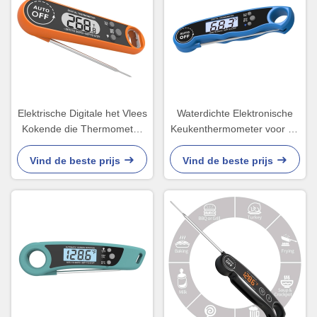
Elektrische Digitale het Vlees
Waterdichte Elektronische
Kokende die Thermometer
Keukenthermometer voor de
van de Suikergoedbarbecue
Sondeabs van het
met Backlight Lcd wordt
Vloeistoffenwater
Vind de beste prijs
Vind de beste prijs
geplaatst