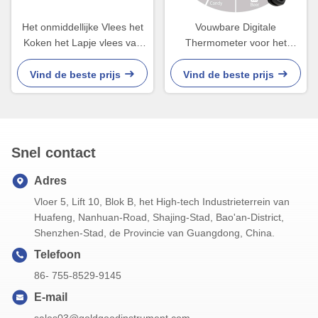
Het onmiddellijke Vlees het
Vouwbare Digitale
Koken het Lapje vlees van
Thermometer voor het
het Thermometers Digitale
Koken van LEIDENE van Ce
Alarm Gebruiken Op hoge
RoHS van Vleesusb
Vind de beste prijs
Vind de beste prijs
temperatuur
Vertoning
Snel contact
Adres
Vloer 5, Lift 10, Blok B, het High-tech Industrieterrein van
Huafeng, Nanhuan-Road, Shajing-Stad, Bao'an-District,
Shenzhen-Stad, de Provincie van Guangdong, China.
Telefoon
86- 755-8529-9145
E-mail