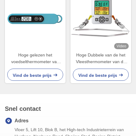
Video
Hoge gelezen het
Hoge Dubbele van de het
voedselthermometer van
Vleesthermometer van de
Accurancy 2-4s moment
Temperaturenbarbecue
Digitale Keuken
Multisonde 304 Roestvrij
Vind de beste prijs
Vind de beste prijs
staal LCD
Snel contact
Adres
Vloer 5, Lift 10, Blok B, het High-tech Industrieterrein van