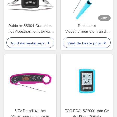
Video
Dubbele SS304-Draadloze
Rechte het
het Vleesthermometer van
Vleesthermometer van de
de Sondebarbecue
Sondeip66 BARBECUE voor
gemakkelijk aan grill
Kictchen-Voedsel het Koken
Vind de beste prijs
Vind de beste prijs
3.7v Draadloze het
FCC FDA ISO9001 van Ce
Vleesthermometer van
RoHS de Digitale