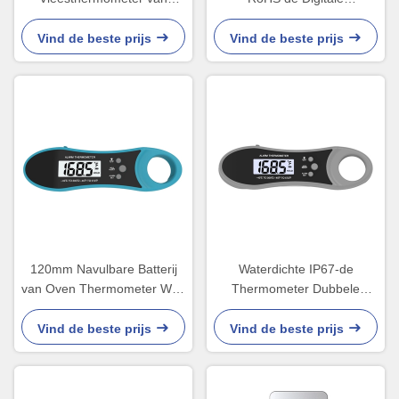
batterijwifi Waterdicht met
Thermometer van het
LEIDENE Vertoning
BARBECUEvlees met
Vind de beste prijs
Vind de beste prijs
achterhouder
120mm Navulbare Batterij
Waterdichte IP67-de
van Oven Thermometer With
Thermometer Dubbele
3.7V van de Sonde de
Sonde van het
Digitale BARBECUE
BARBECUEvlees voor
Vind de beste prijs
Vind de beste prijs
Keukenvoedsel