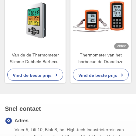
Video
Van de de Thermometer
Thermometer van het
Slimme Dubbele Barbecue
barbecue de Draadloze
van het lange afstand de
Vlees met Alarm Controle Bij
Draadloze Vlees
lage temperatuur voor Oven
Vind de beste prijs
Vind de beste prijs
Thermometer Oven
Grill
Camping
Snel contact
Adres
Vloer 5, Lift 10, Blok B, het High-tech Industrieterrein van