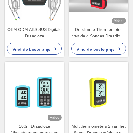
Video
OEM ODM ABS SUS Digitale
De slimme Thermometer
Draadloze
van de 4 Sondes Draadloze
Vleesthermometers met
Grill met de Batterij van
Slimme APP
250MA Rechargeble
Vind de beste prijs
Vind de beste prijs
Video
100m Draadloze
Multithermometers 2 van het
Vleesthermometers voor
Sonde Draadloze Vlees de