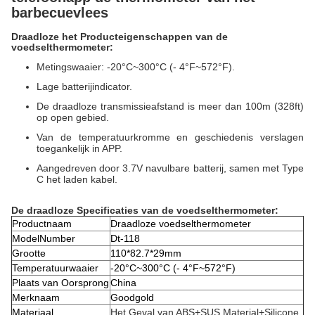
barbecuevlees
Draadloze het Producteigenschappen van de
voedselthermometer:
Metingswaaier: -20°C~300°C (- 4°F~572°F).
Lage batterijindicator.
De draadloze transmissieafstand is meer dan 100m (328ft)
op open gebied.
Van de temperatuurkromme en geschiedenis verslagen
toegankelijk in APP.
Aangedreven door 3.7V navulbare batterij, samen met Type
C het laden kabel.
De draadloze Specificaties van de voedselthermometer:
Productnaam
Draadloze voedselthermometer
ModelNumber
Dt-118
Grootte
110*82.7*29mm
Temperatuurwaaier
-20°C~300°C (- 4°F~572°F)
Plaats van Oorsprong
China
Merknaam
Goodgold
Materiaal
Het Geval van ABS+SUS Material+Silicone