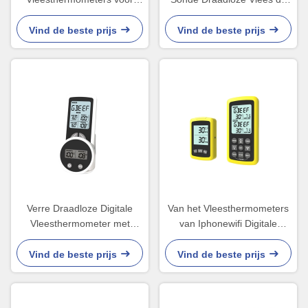
Oven Outdoor Barbecue
Grilllange afstand van de
Bake
Sondeskeuken
Vind de beste prijs
Vind de beste prijs
Verre Draadloze Digitale
Van het Vleesthermometers
Vleesthermometer met
van Iphonewifi Digitale
Dubbele Sondes voor Oven
Draadloze Draadloze App
Grill Op hoge temperatuur
Vind de beste prijs
Vind de beste prijs