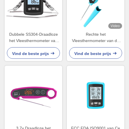
Video
Dubbele SS304-Draadloze
Rechte het
het Vleesthermometer van
Vleesthermometer van de
de Sondebarbecue
Sondeip66 BARBECUE voor
gemakkelijk aan grill
Kictchen-Voedsel het Koken
Vind de beste prijs
Vind de beste prijs
3.7v Draadloze het
FCC FDA ISO9001 van Ce