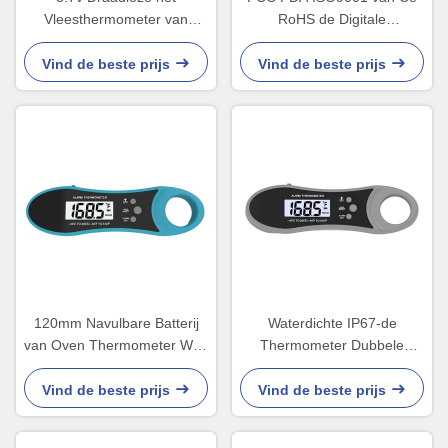
Vleesthermometer van
RoHS de Digitale
batterijwifi Waterdicht met
Thermometer van het
LEIDENE Vertoning
BARBECUEvlees met
Vind de beste prijs
Vind de beste prijs
achterhouder
120mm Navulbare Batterij
Waterdichte IP67-de
van Oven Thermometer With
Thermometer Dubbele
3.7V van de Sonde de
Sonde van het
Digitale BARBECUE
BARBECUEvlees voor
Vind de beste prijs
Vind de beste prijs
Keukenvoedsel