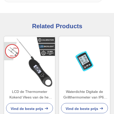
Related Products
LCD de Thermometer
Waterdichte Digitale de
Kokend Vlees van de het
Grillthermometer van IP66
Scherm Digitaal BARBECUE
met de Dubbele Sondes van
met Waterdichte IP65
SS304
Vind de beste prijs
Vind de beste prijs