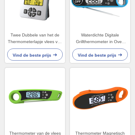
Twee Dubbele van het de
Waterdichte Digitale
Thermometerlapje vlees van
Grillthermometer in Oven
de Sondebarbecue de
Folding Probe Cooking
Temperatuurmonitor LFGB
Food-Suikergoed
Vind de beste prijs
Vind de beste prijs
Thermometer van de vlees
Thermometer Magnetisch