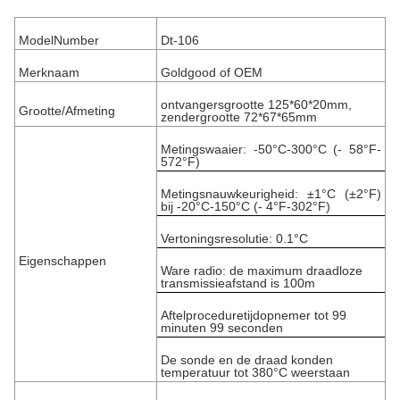
ModelNumber
Dt-106
Merknaam
Goldgood of OEM
ontvangersgrootte 125*60*20mm,
Grootte/Afmeting
zendergrootte 72*67*65mm
Metingswaaier: -50°C-300°C (- 58°F-
572°F)
Metingsnauwkeurigheid: ±1°C (±2°F)
bij -20°C-150°C (- 4°F-302°F)
Vertoningsresolutie: 0.1°C
Eigenschappen
Ware radio: de maximum draadloze
transmissieafstand is 100m
Aftelproceduretijdopnemer tot 99
minuten 99 seconden
De sonde en de draad konden
temperatuur tot 380°C weerstaan