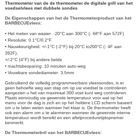
Thermometer van de de thermometer de digitale grill van het
voedselvlees met dubbele sondes
De Eigenschappen van het de Thermometerproduct van het
BARBECUEvlees:
• Het meten van waaier: -20°C aan 300°C (- 68°F aan 572F)
• Resolutie: 0.1°C/0.2°F
• Nauwkeurigheid: +/-1°C (-2°F) bij-20°C to200°C (- 4F aan
392F),
+/-2°C (4°F) bij andere belde
• machtsbesparing: 10 minuten auto-weg
• Vouwbare sondediameter: 3.5mm
Gebruikend de volledig programmeerbare vleessondes, is er
geen behoefte weg aan stap om op uw voedsel te controleren
aangezien u het van maximaal 300 voet kunt weg controleren.
Plaats eenvoudig uw gewenste temperatuur voor wat op het
menu voor de dag is zich en op het heldere LCD scherm baseert
om u te laten weten wanneer het klaar is. De thermometer heeft
ook een alarm om u te alarmeren wanneer de gewenste interne
temperatuur wordt bereikt en een aftelproceduretijdopnemer
kenmerkt.
De Thermometerbril van het BARBECUEvlees: