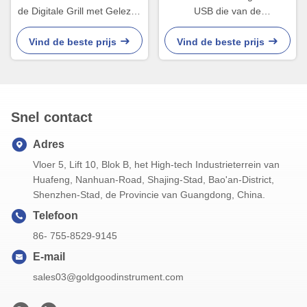
de Digitale Grill met Gelezen
USB die van de
Sonde Onmiddellijke Snel
temperaturen de Digitale
Grill Dubbele Sonde laden
Vind de beste prijs
Vind de beste prijs
Snel contact
Adres
Vloer 5, Lift 10, Blok B, het High-tech Industrieterrein van
Huafeng, Nanhuan-Road, Shajing-Stad, Bao'an-District,
Shenzhen-Stad, de Provincie van Guangdong, China.
Telefoon
86- 755-8529-9145
E-mail
sales03@goldgoodinstrument.com