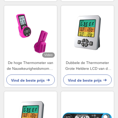
Video
De hoge Thermometer van
Dubbele de Thermometer
de Nauwkeurigheidsmoment
Grote Heldere LCD van de
Gelezen Grill met Twee de
Sonde Digitale Grill
Batterij van 3A 3v
Vertoning met
Vind de beste prijs
Vind de beste prijs
Standaardprogramma