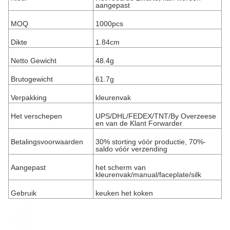
aangepast
MOQ
1000pcs
Dikte
1.84cm
Netto Gewicht
48.4g
Brutogewicht
61.7g
Verpakking
kleurenvak
Het verschepen
UPS/DHL/FEDEX/TNT/By Overzeese
en van de Klant Forwarder
Betalingsvoorwaarden
30% storting vóór productie, 70%-
saldo vóór verzending
Aangepast
het scherm van
kleurenvak/manual/faceplate/silk
Gebruik
keuken het koken