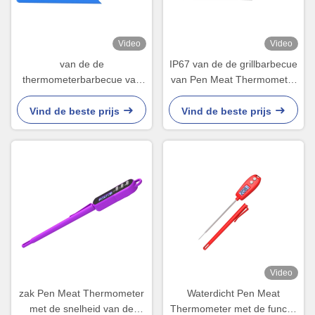
Video
Video
van de de
IP67 van de de grillbarbecue
thermometerbarbecue van
van Pen Meat Thermometer
de zak digitale pen gelezen
digitaal de ovenplastiek
backlight magnetisch
221x31x15mm
Vind de beste prijs
Vind de beste prijs
moment
Video
zak Pen Meat Thermometer
Waterdicht Pen Meat
met de snelheid van de
Thermometer met de functie