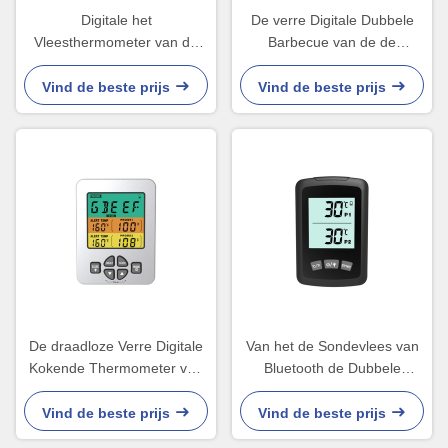
Digitale het
De verre Digitale Dubbele
Vleesthermometer van de
Barbecue van de de
Rokers Dubbele Sonde met
Thermometer Slimme Roker
Alarm
van het Sondevlees
Vind de beste prijs
Vind de beste prijs
De draadloze Verre Digitale
Van het de Sondevlees van
Kokende Thermometer van
Bluetooth de Dubbele
het Voedselvlees met Alarm
BARBECUE van de de
Thermometer Draadloze
Vind de beste prijs
Vind de beste prijs
Slimme Grill