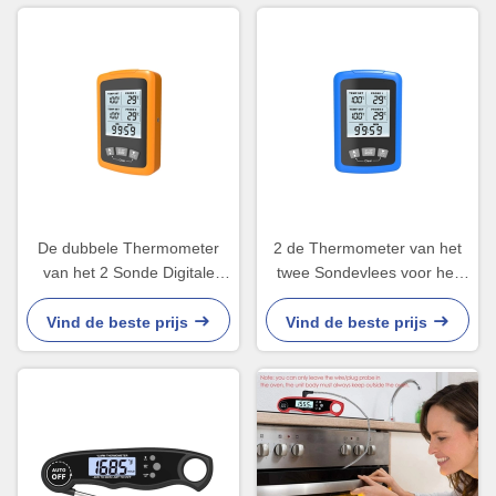
De dubbele Thermometer
2 de Thermometer van het
van het 2 Sonde Digitale
twee Sondevlees voor het
Vlees voor de
Koken van het Rundvlees
Aftelproceduretijdopnemer
Oven Kitchen van het
Vind de beste prijs
Vind de beste prijs
van de Rokersgrill
BARBECUElapje vlees