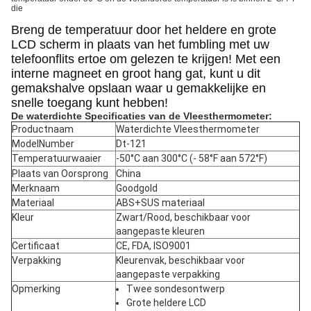
die
Breng de temperatuur door het heldere en grote
LCD scherm in plaats van het fumbling met uw
telefoonflits ertoe om gelezen te krijgen! Met een
interne magneet en groot hang gat, kunt u dit
gemakshalve opslaan waar u gemakkelijke en
snelle toegang kunt hebben!
De waterdichte Specificaties van de Vleesthermometer:
Productnaam
Waterdichte Vleesthermometer
ModelNumber
Dt-121
Temperatuurwaaier
-50°C aan 300°C
(- 58°F aan 572°F)
Plaats van Oorsprong
China
Merknaam
Goodgold
Materiaal
ABS+SUS materiaal
Kleur
Zwart/Rood, beschikbaar voor
aangepaste kleuren
Certificaat
CE, FDA, ISO9001
Verpakking
Kleurenvak, beschikbaar voor
aangepaste verpakking
Opmerking
Twee sondesontwerp
Grote heldere LCD