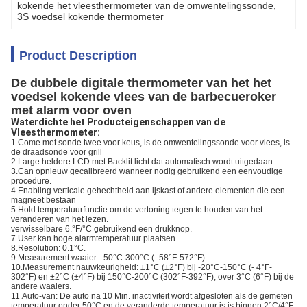
kokende het vleesthermometer van de omwentelingssonde
, 
3S voedsel kokende thermometer
Product Description
De dubbele digitale thermometer van het het
voedsel kokende vlees van de barbecueroker
met alarm voor oven
Waterdichte het Producteigenschappen van de
Vleesthermometer:
1.Come met sonde twee voor keus, is de omwentelingssonde voor vlees, is
de draadsonde voor grill
2.Large heldere LCD met Backlit licht dat automatisch wordt uitgedaan.
3.Can opnieuw gecalibreerd wanneer nodig gebruikend een eenvoudige
procedure.
4.Enabling verticale gehechtheid aan ijskast of andere elementen die een
magneet bestaan
5.Hold temperatuurfunctie om de vertoning tegen te houden van het
veranderen van het lezen.
verwisselbare 6.°F/°C gebruikend een drukknop.
7.User kan hoge alarmtemperatuur plaatsen
8.Resolution: 0.1°C.
9.Measurement waaier: -50°C-300°C (- 58°F-572°F).
10.Measurement nauwkeurigheid: ±1°C (±2°F) bij -20°C-150°C (- 4°F-
302°F) en ±2°C (±4°F) bij 150°C-200°C (302°F-392°F), over 3°C (6°F) bij de
andere waaiers.
11.Auto-van: De auto na 10 Min. inactiviteit wordt afgesloten als de gemeten
temperatuur onder 50°C en de veranderde temperatuur is is binnen 2°C/4°F