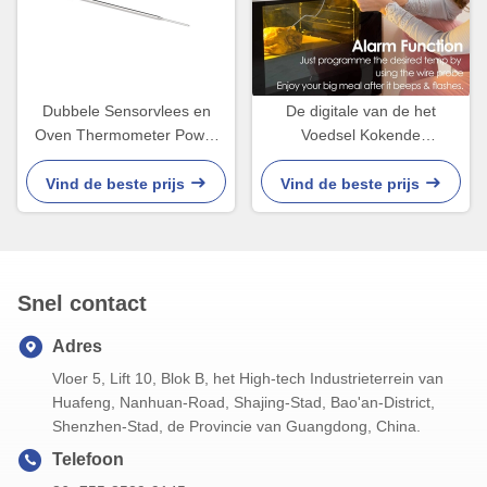
Dubbele Sensorvlees en
De digitale van de het
Oven Thermometer Power
Voedsel Kokende
Probe Temperature-Grill 2 in
Thermometer van het
1
BARBECUEvlees Dubbele
Vind de beste prijs
Vind de beste prijs
Sonde met
Kaliberbepalingsfunctie
Snel contact
Adres
Vloer 5, Lift 10, Blok B, het High-tech Industrieterrein van
Huafeng, Nanhuan-Road, Shajing-Stad, Bao'an-District,
Shenzhen-Stad, de Provincie van Guangdong, China.
Telefoon