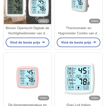
Video
Video
Binnen Openlucht Digitale de
Thermometer en
Vochtigheidsmeter van de
Hygrometer Combo van de
Thermometerhygrometer
incubator de Openlucht
Vind de beste prijs
Vind de beste prijs
voor Incubator Combo
Binnen Digitale Serre
Video
Video
De binnentemperatuur en
Gray Lcd Indoor