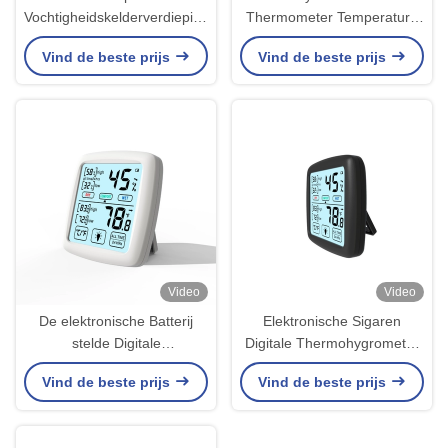
Vochtigheidskelderverdieping
Thermometer Temperature
van de de
en Vochtigheidsmonitor met
Vind de beste prijs
Vind de beste prijs
Monitorslaapkamer van de
Digitale Hygrometer
Maathygrometer
Video
Video
De elektronische Batterij
Elektronische Sigaren
stelde Digitale
Digitale Thermohygrometer
Thermometerhygrometer
met Min Max With Alarm
Vind de beste prijs
Vind de beste prijs
met LCD Touch
Manual
screenknopen in werking