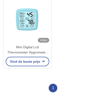
Video
Mini Digital Lcd
Thermometer Hygrometer-
de MeterWekker van de
Vind de beste prijs
Vochtigheidstemperatuur
1