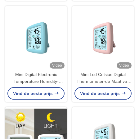
Video
Video
Mini Digital Electronic
Mini Lcd Celsius Digital
Temperature Humidity-
Thermometer-de Maat van
Metermeetapparaat met
de de Vochtigheidsmeter van
Vind de beste prijs
Vind de beste prijs
Alarmsensor
de Hygrometertemperatuur