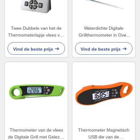
Twee Dubbele van het de
Waterdichte Digitale
Thermometerlapje vlees van
Grillthermometer in Oven
de Sondebarbecue de
Folding Probe Cooking
Temperatuurmonitor LFGB
Food-Suikergoed
Vind de beste prijs
Vind de beste prijs
Thermometer van de vlees
Thermometer Magnetisch
de Digitale Grill met Gelezen
USB die van de