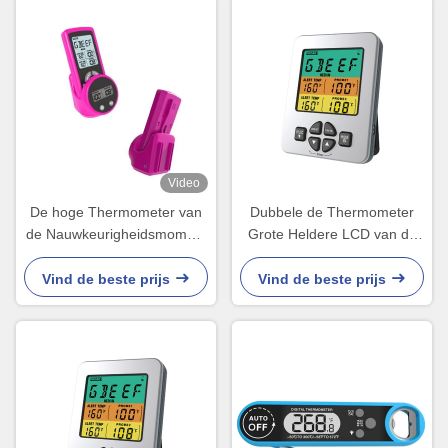
Video
De hoge Thermometer van
Dubbele de Thermometer
de Nauwkeurigheidsmoment
Grote Heldere LCD van de
Gelezen Grill met Twee de
Sonde Digitale Grill
Batterij van 3A 3v
Vertoning met
Vind de beste prijs
Vind de beste prijs
Standaardprogramma