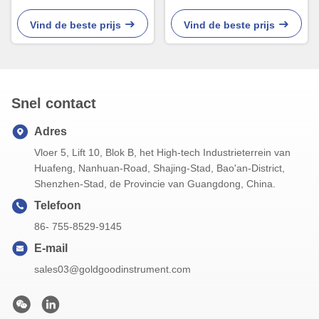
Sonde Onmiddellijke Snel
temperaturen de Digitale
Grill Dubbele Sonde laden
Vind de beste prijs
Vind de beste prijs
Snel contact
Adres
Vloer 5, Lift 10, Blok B, het High-tech Industrieterrein van
Huafeng, Nanhuan-Road, Shajing-Stad, Bao'an-District,
Shenzhen-Stad, de Provincie van Guangdong, China.
Telefoon
86- 755-8529-9145
E-mail
sales03@goldgoodinstrument.com