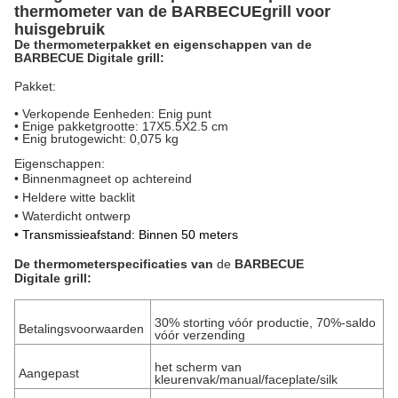
thermometer van de BARBECUEgrill voor
huisgebruik
De thermometerpakket en eigenschappen van de
BARBECUE Digitale grill:
Pakket:
•
Verkopende Eenheden: Enig punt
•
Enige pakketgrootte: 17X5.5X2.5 cm
•
Enig brutogewicht: 0,075 kg
Eigenschappen:
• Binnenmagneet op achtereind
• Heldere witte backlit
• Waterdicht ontwerp
• Transmissieafstand: Binnen 50 meters
De thermometerspecificaties
van
de
BARBECUE
Digitale
grill
:
30% storting vóór productie, 70%-saldo
Betalingsvoorwaarden
vóór verzending
het scherm van
Aangepast
kleurenvak/manual/faceplate/silk