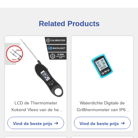
Related Products
LCD de Thermometer
Waterdichte Digitale de
Kokend Vlees van de het
Grillthermometer van IP66
Scherm Digitaal BARBECUE
met de Dubbele Sondes van
met Waterdichte IP65
SS304
Vind de beste prijs
Vind de beste prijs