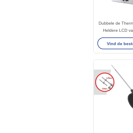
Dubbele de Ther
Heldere LCD v
Digitale Grill V
Vind de best
Standaardp