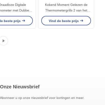
Draadloze Digitale
Kokend Moment Gelezen de
mometer met Dubbele
Thermometergrills 2 van het
s Handbarbecue
Barbecuevlees FCC LFGB van
de beste prijs
Vind de beste prijs
Sondece
Onze Nieuwsbrief
Abonneer u op onze nieuwsbrief voor kortingen en meer.