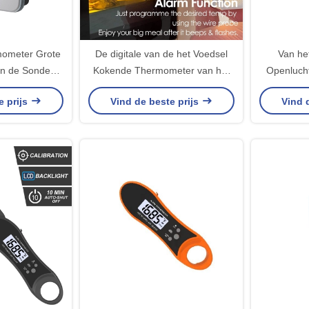
mometer Grote
De digitale van de het Voedsel
Van he
an de Sonde
Kokende Thermometer van het
Openlucht
ertoning met
BARBECUEvlees Dubbele Sonde
rokers Du
e prijs
Vind de beste prijs
Vind 
rogramma
met Kaliberbepalingsfunctie
de