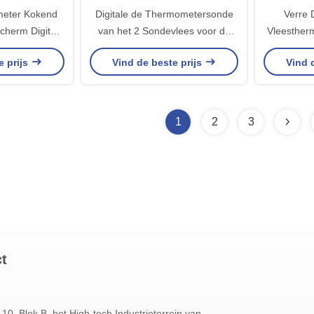
eter Kokend
Digitale de Thermometersonde
Verre 
cherm Digitaal
van het 2 Sondevlees voor de
Vleesther
Waterdichte
Navulbare Batterij van de
Sonde
e prijs
Vind de beste prijs
Vind 
5
Rokersgrill
1
2
3
ct
t 10, Blok B, het High-tech Industrieterrein van