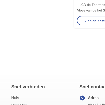
LCD de Thermom
Vlees van de het S
BARBECUE met 
Vind de best
IP6
Snel verbinden
Snel conta
Huis
Adres
Vloer 5, Lif