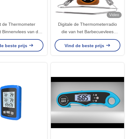
Video
t de Thermometer
Digitale de Thermometerradio
 Binnenvlees van de
die van het Barbecuevlees
bbele Sonde Digitale
Kokende Thermometer met
de beste prijs
Vind de beste prijs
 Sondekeuken
Temperaturenalarm roosteren