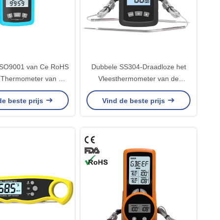
SO9001 van Ce RoHS
Dubbele SS304-Draadloze het
e Thermometer van het
Vleesthermometer van de
ECUEvlees met
Sondebarbecue gemakkelijk aan
de beste prijs
Vind de beste prijs
chterhouder
grill