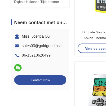
Digitale Kokende Tijdopnemer
Neem contact met ons op
Dubbele Sonde D
Miss. Joerica Ou
Koken Thermo
Gelezen Openl
sales03@goldgoodinstrument.com
Vind de best
86-15210620499
Contact Now