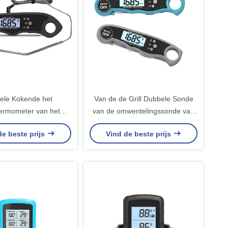
ele Kokende het
Van de de Grill Dubbele Sonde
ermometer van het
van de omwentelingssonde van
dsel met Alarm voor
de het Vleesthermometer Digitale
de beste prijs
Vind de beste prijs
Oven
Kokende het
Voedselthermometer