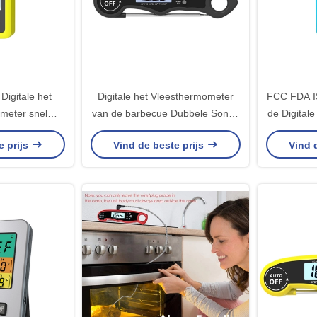
igitale het
Digitale het Vleesthermometer
FCC FDA I
meter snel
van de barbecue Dubbele Sonde
de Digital
ucht Binnen
met Alarm het Waterdichte Koken
BARB
e prijs
Vind de beste prijs
Vind 
a