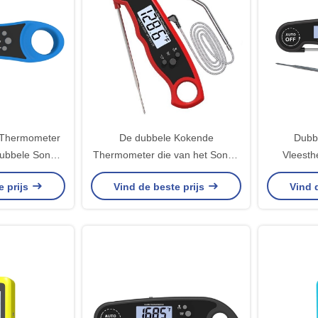
e Thermometer
De dubbele Kokende
Dubb
Dubbele Sonde
Thermometer die van het Sonde
Vleesth
en van Rokers
Digitale Vlees Barbecuegrill
Sondevoe
e prijs
Vind de beste prijs
Vind 
frituren